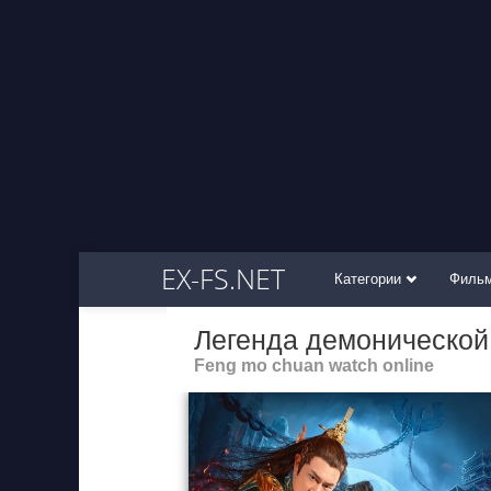
EX-FS.NET
Категории
Филь
Легенда демонической
Feng mo chuan watch online