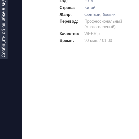
Сообщить об ошибке в видео!
Год:
2019
Страна:
Китай
Жанр:
фэнтези
,
боевик
Перевод:
Профессиональный
(многоголосный)
Качество:
WEBRip
Время:
90 мин. / 01:30