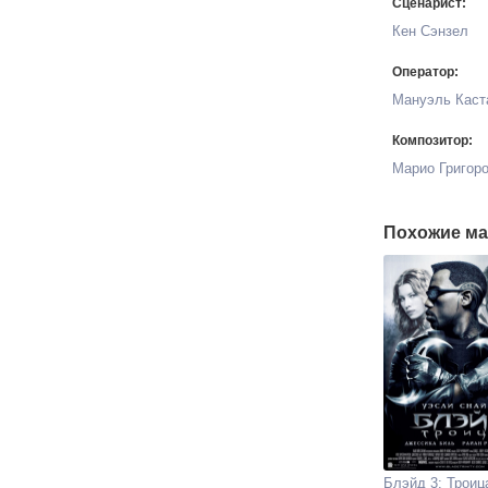
Сценарист:
Кен Сэнзел
Оператор:
Мануэль Каст
Композитор:
Марио Григор
Похожие ма
Блэйд 3: Троиц