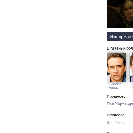
Информаци
В главных рол
Николас
Кейдж
К
Продюсер:
Пол Хертцберг
Режиссер:
Кен Сэнзел