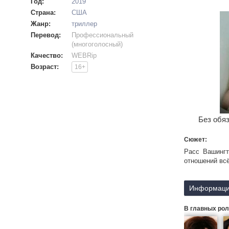
Год:
2019
Страна:
США
Жанр:
триллер
Перевод:
Профессиональный
(многоголосный)
Качество:
WEBRip
Возраст:
16+
Без обяз
Сюжет:
Расс Вашингт
отношений всё
Информаци
В главных рол