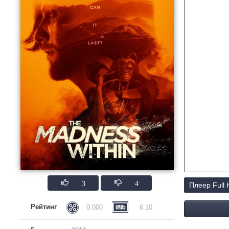
3
4
Плеер Full
Рейтинг
0.000
6.10