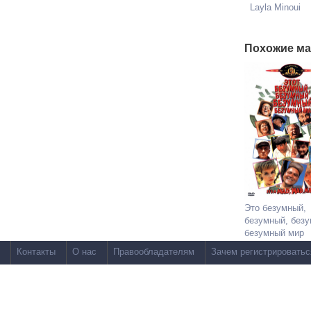
Layla Minoui
Похожие ма
Это безумный,
безумный, безу
безумный мир
Контакты
О нас
Правообладателям
Зачем регистрироватьс