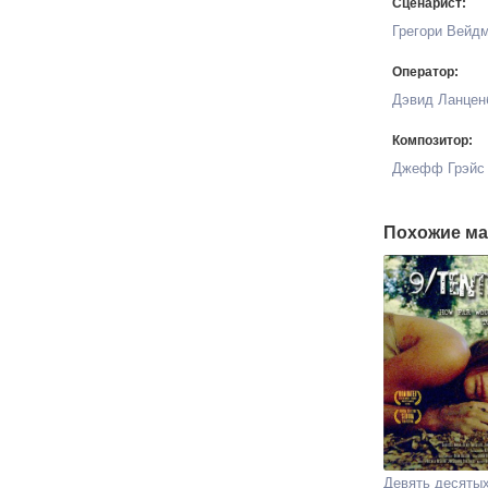
Сценарист:
Грегори Вейд
Оператор:
Дэвид Ланцен
Композитор:
Джефф Грэйс
Похожие ма
Девять десяты