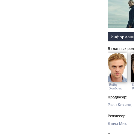
Информаци
В главных рол
Бойд
К
Холбрук
Продюсер:
Риан Кехилл
,
Режиссер:
Джим Микл