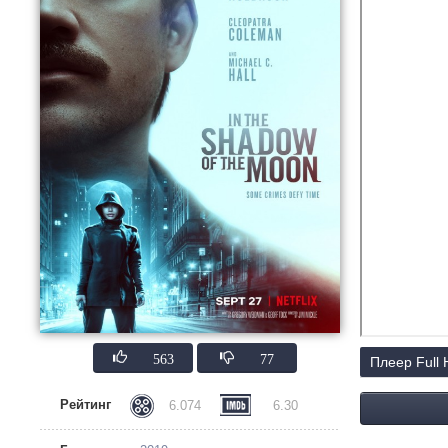
563
77
Плеер Full
Рейтинг
6.074
6.30