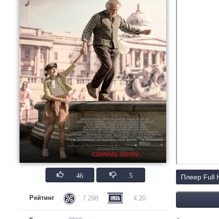
46
5
Плеер Full
Рейтинг
7.298
4.20