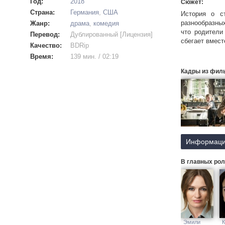
Год:
2018
Сюжет:
Страна:
Германия
,
США
История о с
разнообразны
Жанр:
драма
,
комедия
что родители
Перевод:
Дублированный [Лицензия]
сбегает вмест
Качество:
BDRip
Время:
139 мин. / 02:19
Кадры из фил
Информаци
В главных рол
Эмили
К