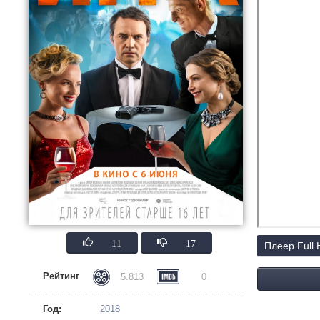
11
17
Плеер Full
Рейтинг
5.813
0
Год:
2018