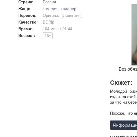
Страна:
Россия
Жанр:
комедия
,
триллер
Перевод:
Оригинал [Лицензия]
Качество:
BDRip
Время:
104 мин. / 01:44
Возраст:
16+
Без обяз
Сюжет:
Молодой биз
издательский
за что ни бер
Похоже, что е
Информаци