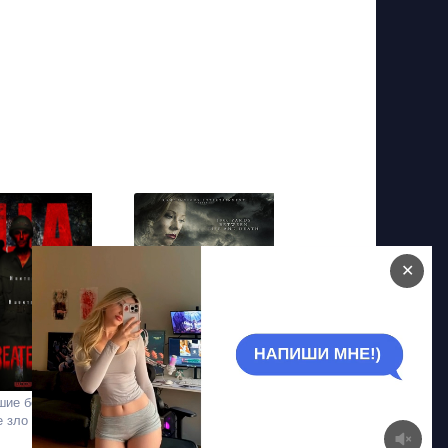
✕
ие без вести.
Взгляд на тысячу
е зло
ярдов