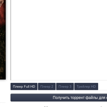
Плеер Full HD
Плеер 2
Плеер 3
Трейлер HD