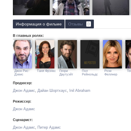
Информация о фильме
Отзывы
0
В главных ролях:
Джон Рис-
Таня Фрэнкс
Генри
Пол
Рози
Те
Дэвис
Даутуэйт
Рейнольдс
Феллнер
Продюсер:
Джон Адамс
,
Дайан Шортхаус
,
Inil Abraham
Режиссер:
Джон Адамс
Сценарист:
Джон Адамс
,
Питер Адамс