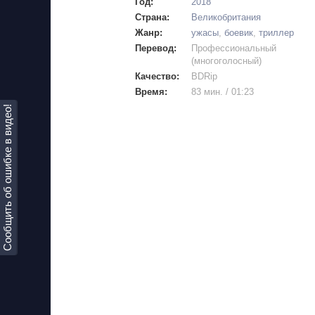
Год:
2018
Страна:
Великобритания
Жанр:
ужасы
,
боевик
,
триллер
Перевод:
Профессиональный
(многоголосный)
Качество:
BDRip
Время:
83 мин. / 01:23
Сообщить об ошибке в видео!