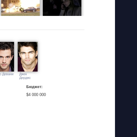
о Девани
Джек
Дерджс
Бюджет:
$4 000 000