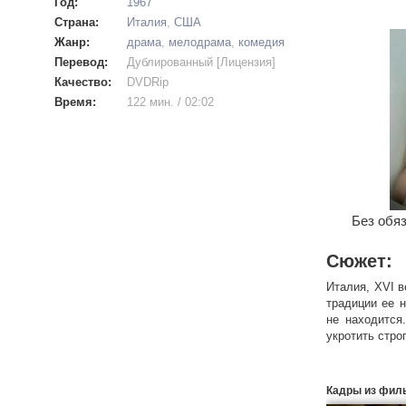
Год:
1967
Страна:
Италия
,
США
Жанр:
драма
,
мелодрама
,
комедия
Перевод:
Дублированный [Лицензия]
Качество:
DVDRip
Время:
122 мин. / 02:02
Без обяз
Сюжет:
Италия, XVI в
традиции ее 
не находится
укротить стро
Кадры из фил