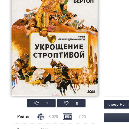
7
0
Плеер Full
Рейтинг
8.026
7.20