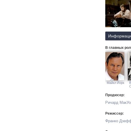
Информаци
В главных рол
Майкл Йорк
В
С
Продюсер:
Ричард МакУо
Режиссер:
Франко Дзеф