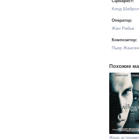
Сценарист:
Клод Шаброл
Оператор:
Жан Рабье
Композитор:
Пьер Жансе
Похожие ма
Жена астронав