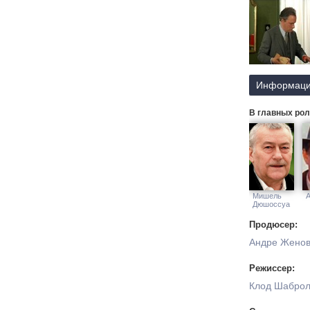
Информаци
В главных рол
Мишель
А
Дюшоссуа
Продюсер:
Андре Женов
Режиссер:
Клод Шаброл