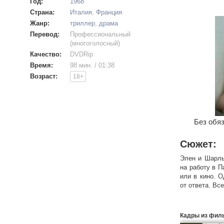
Год:
1968
Страна:
Италия
,
Франция
Жанр:
триллер
,
драма
Перевод:
Профессиональный
(многоголосный)
Качество:
DVDRip
Время:
98 мин. / 01:38
Возраст:
18+
Без обяз
Сюжет:
Элен и Шарль
на работу в П
или в кино. О
от ответа. Вс
Кадры из фил