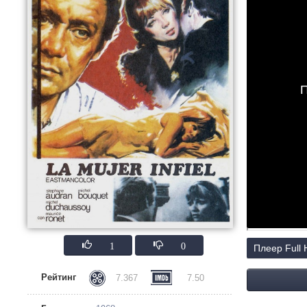
П
1
0
Плеер Full
Рейтинг
7.367
7.50