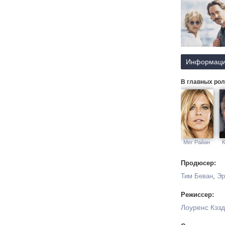
Информаци
В главных рол
Мег Райан
К
Продюсер:
Тим Беван
,
Эр
Режиссер:
Лоуренс Кэз