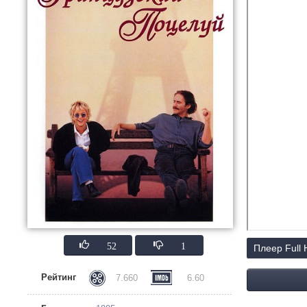
52
1
Плеер Full
Рейтинг
7.660
6.60