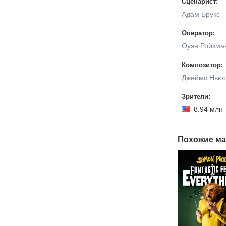
Сценарист:
Адам Брукс
Оператор:
Оуэн Ройзма
Композитор:
Джеймс Ньют
Зрители:
8.94 мл
Похожие ма