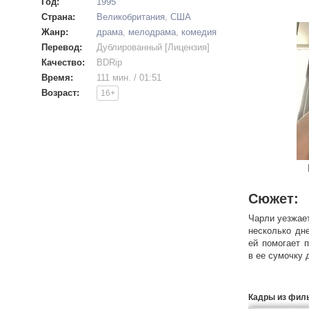
Год:
1995
Страна:
Великобритания
,
США
Жанр:
драма
,
мелодрама
,
комедия
Перевод:
Дублированный [Лицензия]
Качество:
BDRip
Время:
111 мин. / 01:51
Возраст:
16+
Сюжет:
Чарли уезжает
несколько дн
ей помогает 
в ее сумочку 
Кадры из фил