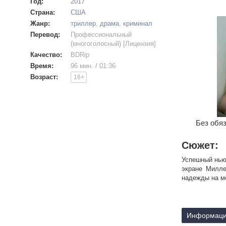
Год:
2017
Страна:
США
Жанр:
триллер
,
драма
,
криминал
Перевод:
Профессиональный
(многоголосный) [Лицензия]
Качество:
BDRip
Время:
96 мин. / 01:36
Возраст:
16+
Без обяз
Сюжет:
Успешный нью-
экране Милле
надежды на м
Информаци