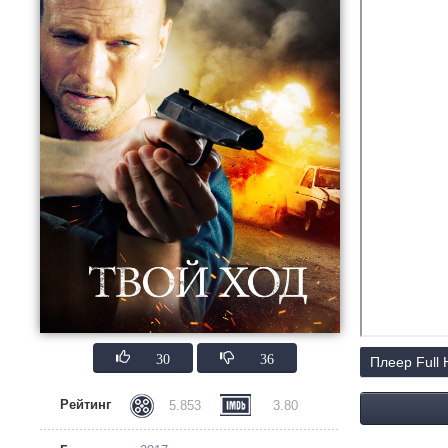
30
36
Плеер Full
Рейтинг
5.853
3.80