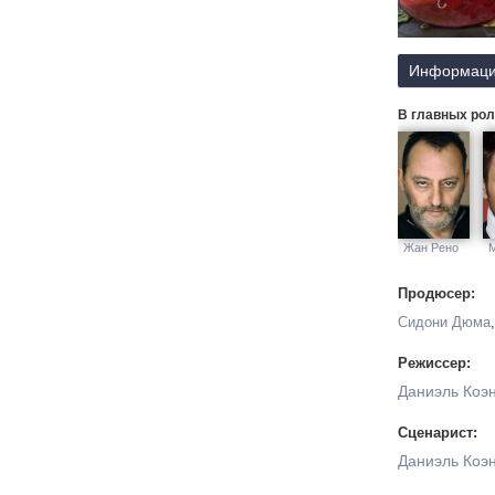
Информаци
В главных рол
Жан Рено
Продюсер:
Сидони Дюма
Режиссер:
Даниэль Коэ
Сценарист:
Даниэль Коэ