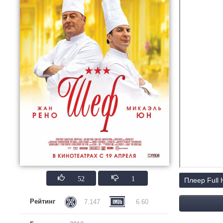
52
1
Плеер Full
Рейтинг
7.147
6.60