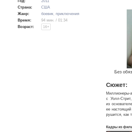
Год:
2011
Страна:
США
Жанр:
боевик
,
приключения
Время:
94 мин. / 01:34
Возраст:
16+
Без обяз
Сюжет:
Миллионеры-а
с Уолл-Стрит
из основател
ее настоящий
рушится, как 
Миллионеры 
Кадры из фил
Они паникуют