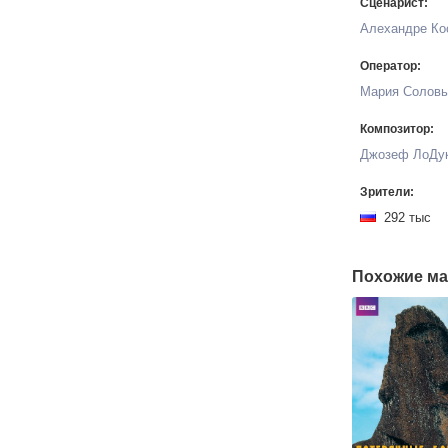
Сценарист:
Алехандре Ко
Оператор:
Мария Соловь
Композитор:
Джозеф ЛоДу
Зрители:
292 тыс
Похожие ма