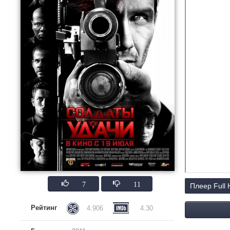
7
11
Плеер Full
Рейтинг
4.906
4.30