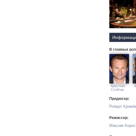
командира. К
и безответс
из ловушки, к
Информаци
В главных рол
Кристиан
В
Слэйтер
Продюсер:
Роберт Кромб
Режиссер:
Максим Корос