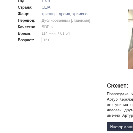
Год:
1979
Страна:
США
Жанр:
триллер
,
драма
,
криминал
Перевод:
Дублированный [Лицензия]
Качество:
BDRip
Время:
114 мин. / 01:54
Возраст:
16+
Сюжет:
Правосудие б
Артур Кёрклэ
его усилия о
человек, дру
именно Артур
в изнасилова
принципам! Од
Информаци
что Флеминг в