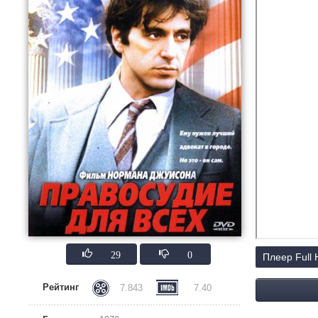
29
0
Плеер Full
Рейтинг
7.843
7.40