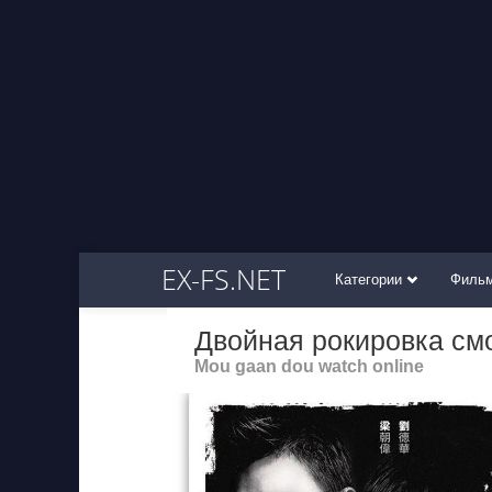
EX-FS.NET
Категории
Филь
Двойная рокировка см
Mou gaan dou watch online