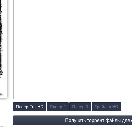
Плеер Full HD
Плеер 2
Плеер 3
Трейлер HD