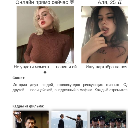
Онлайн прямо сейчас 💬
Аля, 25 🍒
в
Не упусти момент — напиши ей
Ищу партнёра на ноч
🔥
Сюжет:
История двух людей, ежесекундно рискующих жизнью. О
другой — полицейский, внедренный в мафию. Каждый стремится к
Кадры из фильма: