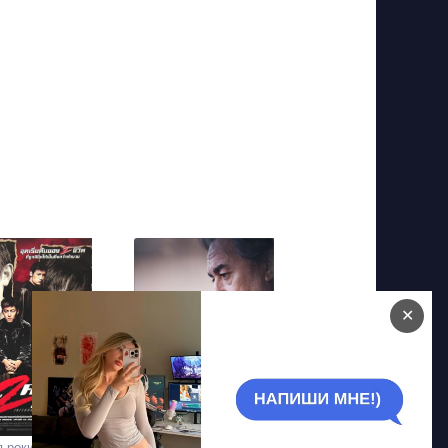
✕
 рокировка 2
Ланестер