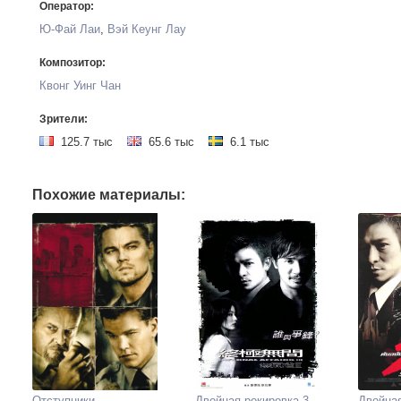
Оператор:
Ю-Фай Лаи
,
Вэй Кеунг Лау
Композитор:
Квонг Уинг Чан
Зрители:
125.7 тыс
65.6 тыс
6.1 тыс
Похожие материалы:
Отступники
Двойная рокировка 3
Двойная