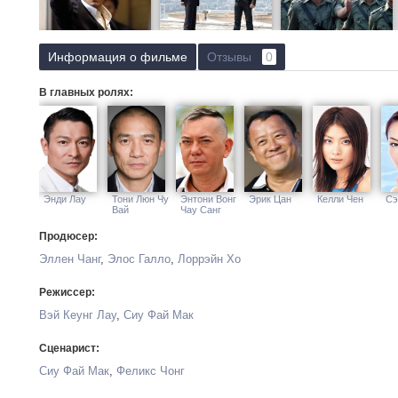
Информация о фильме
Отзывы
0
В главных ролях:
Энди Лау
Тони Люн Чу
Энтони Вонг
Эрик Цан
Келли Чен
Сэ
Вай
Чау Санг
Продюсер:
Эллен Чанг
,
Элос Галло
,
Лоррэйн Хо
Режиссер:
Вэй Кеунг Лау
,
Сиу Фай Мак
Сценарист:
Сиу Фай Мак
,
Феликс Чонг