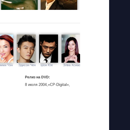
мми Чэн
Эдисон Чен
Шон Юе
Элва Хсиао
Релиз на DVD:
8 июля 2004,«CP-Digital»,