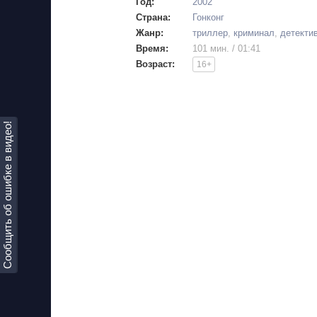
Год:
2002
Страна:
Гонконг
Жанр:
триллер
,
криминал
,
детекти
Время:
101 мин. / 01:41
Возраст:
16+
Сообщить об ошибке в видео!