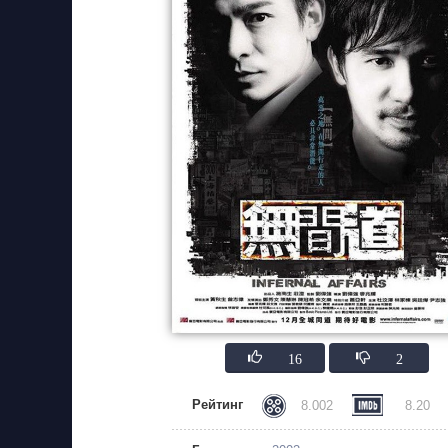
16
2
Рейтинг
8.002
8.20