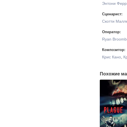
Энтони Ферр
Сценарист:
Скотти Малл
Оператор:
Ryan Broomb
Композитор:
Крис Кано
,
К
Похожие ма