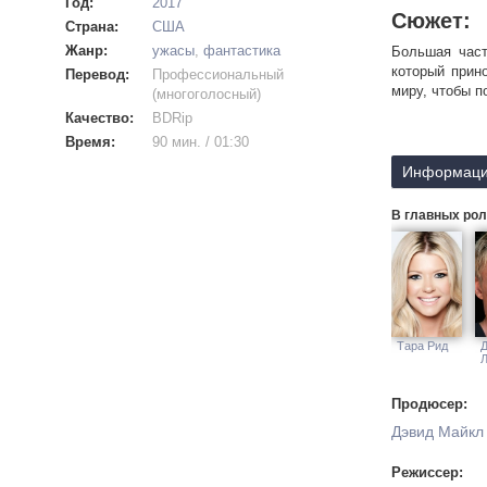
Год:
2017
Сюжет:
Страна:
США
Жанр:
ужасы
,
фантастика
Большая част
который прин
Перевод:
Профессиональный
миру, чтобы 
(многоголосный)
Качество:
BDRip
Время:
90 мин. / 01:30
Информаци
В главных рол
Тара Рид
Л
Продюсер:
Дэвид Майкл 
Режиссер: