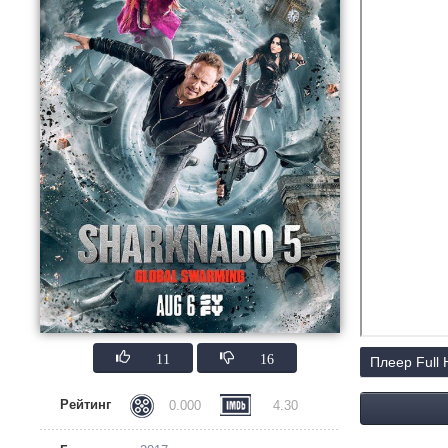
11
16
Плеер Full
Рейтинг
0.000
4.30