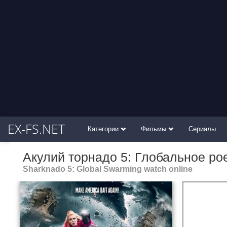
EX-FS.NET
Категории
Фильмы
Сериалы
Акулий торнадо 5: Глобальное ро
Sharknado 5: Global Swarming watch online