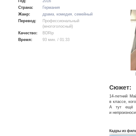
Год:
2016
Страна:
Германия
Жанр:
драма
,
комедия
,
семейный
Перевод:
Профессиональный
(многоголосный)
Качество:
BDRip
Время:
93 мин. / 01:33
Сюжет:
14-летний Ма
в классе, ко
А тут ещё о
и непроизноси
Два неудачни
Чик вовсе не
Кадры из фил
он появляетс