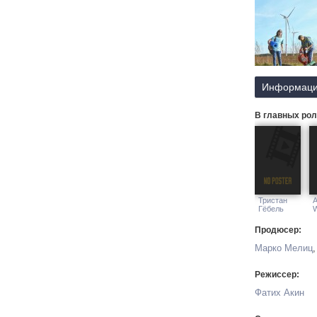
Валахию, где
А сначала н
ей подарок — 
Информаци
В главных рол
Тристан
A
Гёбель
W
Продюсер:
Марко Мелиц
Режиссер:
Фатих Акин