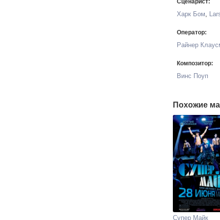
Сценарист:
Харк Бом
,
Lar
Оператор:
Райнер Клаус
Композитор:
Винс Поуп
Похожие ма
Супер Майк