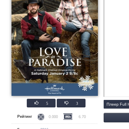
5
3
Плеер Full
Рейтинг
0.000
6.70