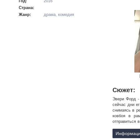
Год:
2016
Страна:
Жанр:
драма
,
комедия
Сюжет:
Эвери Форд -
сейчас дни е
снимаясь в р
ковбоя в рам
отправиться 
на джинсы и с
Информаци