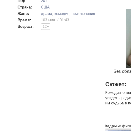
Год:
2011
Страна:
США
Жанр:
драма
,
комедия
,
приключения
Время:
103 мин. / 01:43
Возраст:
12+
Без обяз
Сюжет:
Комедия о ко
увидеть редч
им судьба в п
Кадры из фил