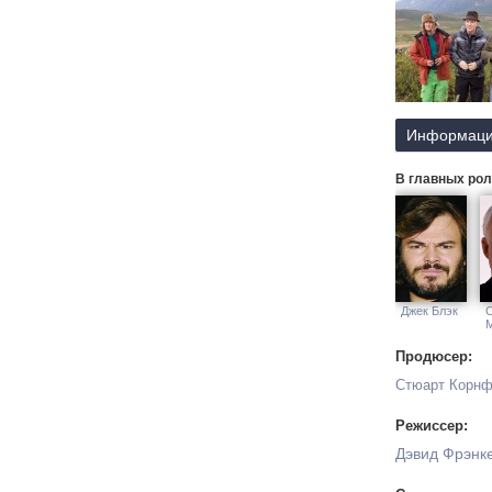
Информаци
В главных рол
Джек Блэк
Продюсер:
Стюарт Корн
Режиссер:
Дэвид Фрэнк