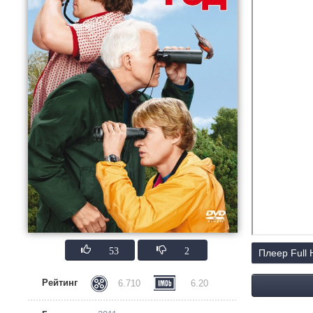
53
2
Плеер Full
Рейтинг
6.710
6.20