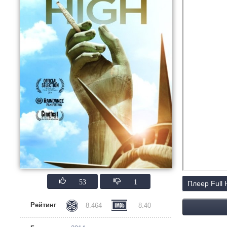
53
1
Плеер Full
Рейтинг
8.464
8.40