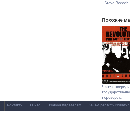
Steve Badach
Похожие ма
Чавез: посреди
государственно
переворота
Контакты
О нас
Правообладателям
Зачем регистрироватьс