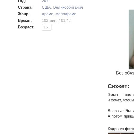
Год:
2011
Страна:
США
,
Великобритания
Жанр:
драма
,
мелодрама
Время:
103 мин. / 01:43
Возраст:
16+
Без обяз
Сюжет:
Эмма — роман
и хочет, чтоб
Впервые Эм и
А потом пришл
Но сколько ле
ОДИН ДЕНЬ?
Кадры из фил