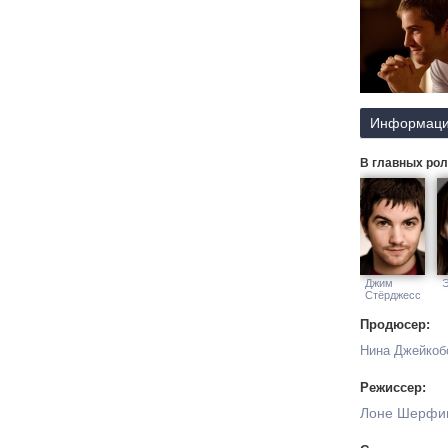
Информаци
В главных рол
Джим
Э
Стёрджесс
Продюсер:
Нина Джейкоб
Режиссер:
Лоне Шерфи