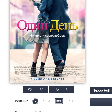
139
3
Плеер Full
Рейтинг
7.754
7.00