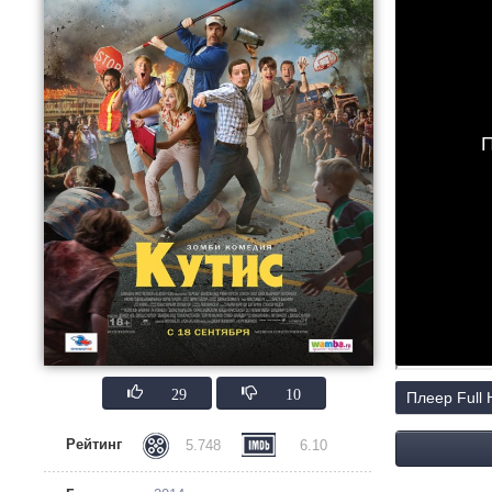
П
29
10
Плеер Full
Рейтинг
5.748
6.10