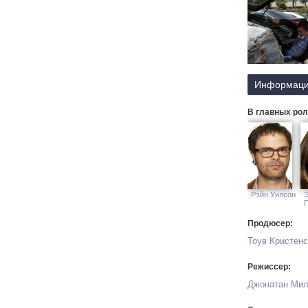
Информаци
В главных рол
Рэйн Уилсон
Продюсер:
Тоув Кристен
Режиссер:
Джонатан Мил