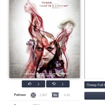
3
1
Плеер Full
Рейтинг
2.667
4.40