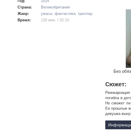
Год:
2014
Страна:
Великобритания
Жанр:
ужасы
,
фантастика
,
триллер
Время:
130 мин. / 02:10
Без обяз
Сюжет:
Реинкарнация
погибла в дет
Но сможет ли
Ее прошлые ж
девушка выну
Информаци