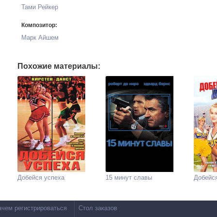
Тами Рейкер
Композитор:
Марк Айшем
Похожие материалы:
Добейся успеха
15 минут славы
Добейся
ачем регистрироваться
Стол заказов