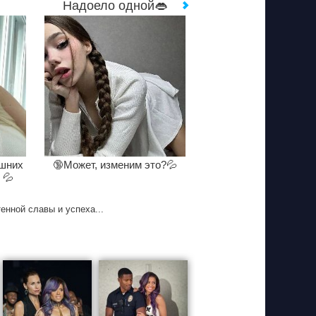
Надоело одной👄
ишних
🔞Может, изменим это?💦
 💦
енной славы и успеха...