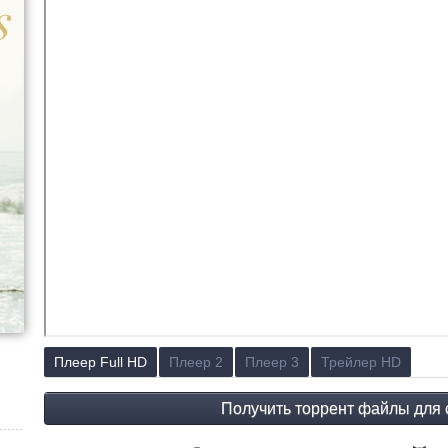
Плеер Full HD
Плеер 2
Плеер 3
Трейлер HD