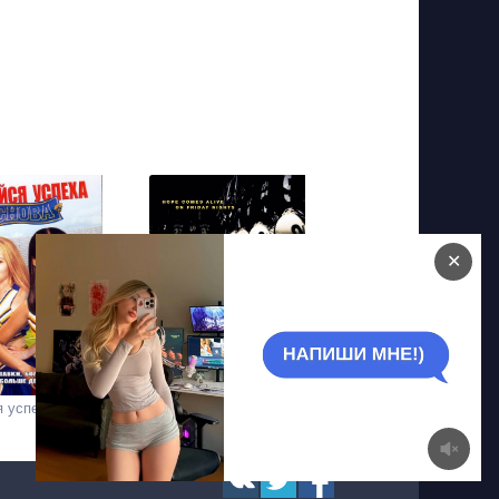
✕
 успеха снова!
В лучах славы