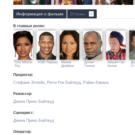
Информация о фильме
Отзывы
0
В главных ролях:
Гугу Мбата-
Нэйт Паркер
Минни
Дэнни
Машин Ган
Дэ
Роу
Драйвер
Гловер
Келли
Ст
Продюсер:
Стефани Эллейн
,
Регги Рок Байтвуд
,
Райан Кавана
Режиссер:
Джина Принс-Байтвуд
Сценарист:
Джина Принс-Байтвуд
Оператор: