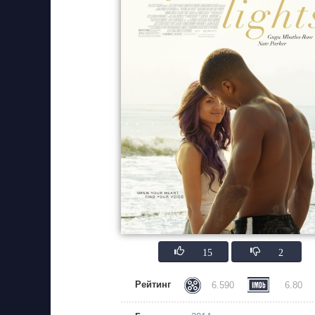
15
2
Рейтинг
6.590
6.80