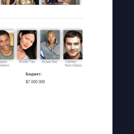
ррил
Илэйн Тан
Исаак Кис
Тайлер
ефенс
Кристофер
Бюджет:
$7 000 000