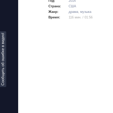
Год:
2014
Страна:
США
Жанр:
драма
,
музыка
Время:
116 мин. / 01:56
Сообщить об ошибке в видео!