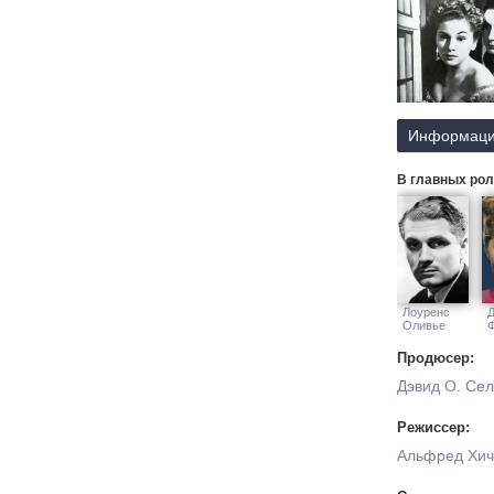
миссис Дэнве
угрожает памя
Информаци
В главных рол
Лоуренс
Оливье
Продюсер:
Дэвид О. Сел
Режиссер:
Альфред Хич