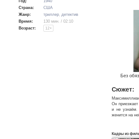
Год:
1940
Страна:
США
Жанр:
триллер
,
детектив
Время:
130 мин. / 02:10
Возраст:
12+
Без обяз
Сюжет:
Максимиллиан 
Он приезжает 
и не узнаём.
женится на не
Максимиллиа
в Корнуэлле,
Кадры из фил
о Ребекке, ко