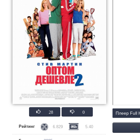
28
0
Плеер Full
Рейтинг
6.829
5.40