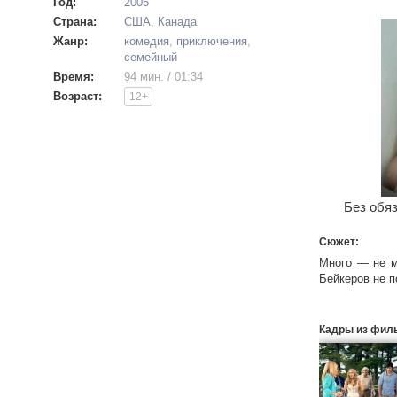
Год:
2005
Страна:
США
,
Канада
Жанр:
комедия
,
приключения
,
семейный
Время:
94 мин. / 01:34
Возраст:
12+
Без обяз
Сюжет:
Много — не м
Бейкеров не п
Кадры из фил