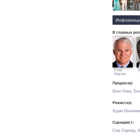
Информаци
В главных рол
Стив
Мартин
Продюсер:
Шон Леви
,
Бе
Режиссер:
Адам Шенкма
Сценарист:
Сэм Харпер
,
К