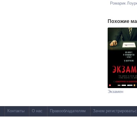
Ромарик Лоур
Похожие ма
Экзамен
Контакты
О нас
Правообладателям
Зачем регистрироватьс