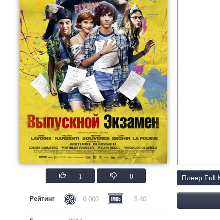
1
0
Плеер Full
Рейтинг
0.000
5.40