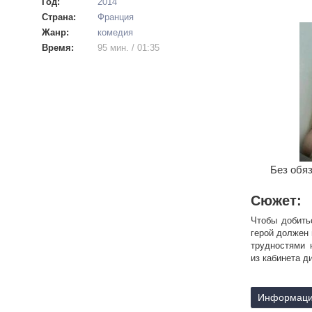
Год:
2014
Страна:
Франция
Жанр:
комедия
Время:
95 мин. / 01:35
Без обяз
Сюжет:
Чтобы добить
герой должен 
трудностями 
из кабинета д
Информаци