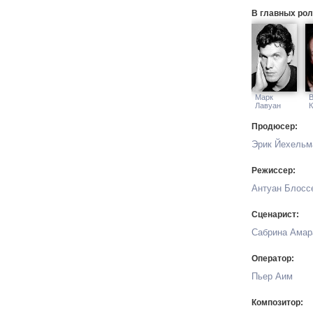
В главных рол
Марк
Лавуан
К
Продюсер:
Эрик Йехельм
Режиссер:
Антуан Блосс
Сценарист:
Сабрина Амар
Оператор:
Пьер Аим
Композитор: