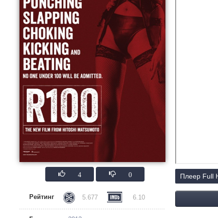
4
0
Плеер Full
Рейтинг
5.677
6.10