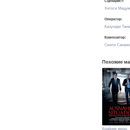
Сценарист:
Хитоси Мацум
Оператор:
Казунари Тана
Композитор:
Сюити Сакамо
Похожие ма
Крайние меры