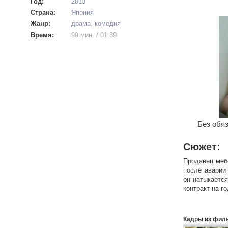
Год:
2013
Страна:
Япония
Жанр:
драма
,
комедия
Время:
99 мин. / 01:39
Без обяз
Сюжет:
Продавец меб
после аварии
он натыкается
контракт на г
Кадры из фил