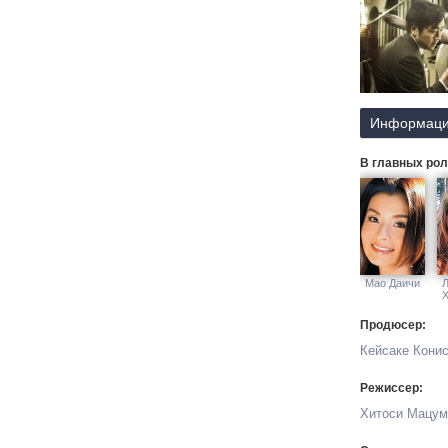
Информаци
В главных рол
Мао Даичи
Л
Продюсер:
Кейсаке Кони
Режиссер:
Хитоси Мацум