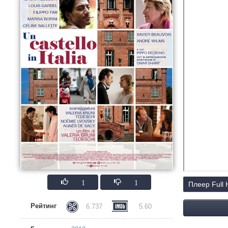
1
1
Плеер Full
Рейтинг
6.737
5.60