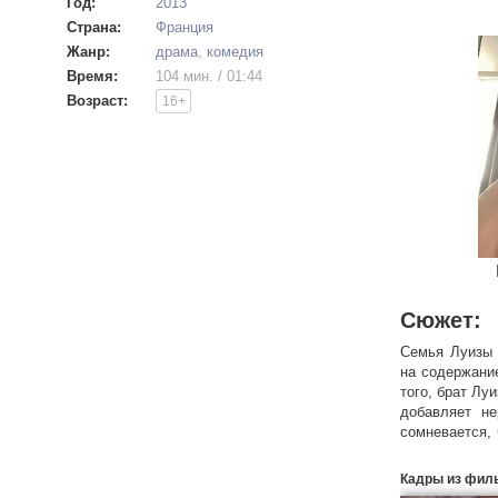
Год:
2013
Страна:
Франция
Жанр:
драма
,
комедия
Время:
104 мин. / 01:44
Возраст:
16+
Сюжет:
Семья Луизы 
на содержание
того, брат Лу
добавляет не
сомневается,
людей, которы
Кадры из фил