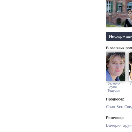
Информаци
В главных рол
Валерия
Л
Бруни-
Тедески
Продюсер:
Саид Бен Саи
Режиссер:
Валерия Брун