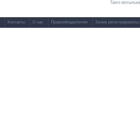
Танго мотылька
Контакты
О нас
Правообладателям
Зачем регистрироватьс