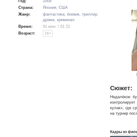
Год:
2009
Страна:
Япония
,
США
Жанр:
фантастика
,
боевик
,
триллер
,
драма
,
криминал
Время:
91 мин. / 01:31
Возраст:
16+
Сюжет:
Недалёкое б
контролирует
кулак», где 
на турнир пос
Кадры из фил