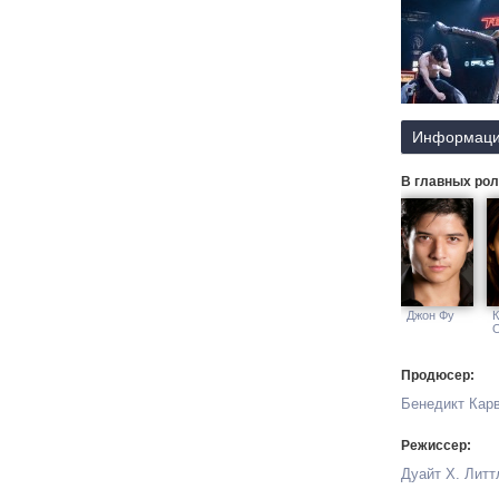
Информаци
В главных рол
Джон Фу
К
Продюсер:
Бенедикт Кар
Режиссер:
Дуайт Х. Литт