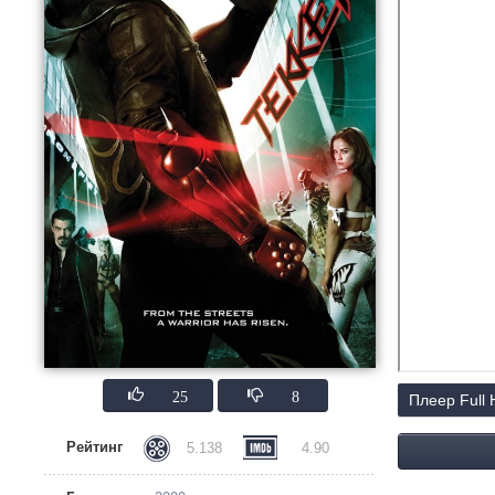
25
8
Плеер Full
Рейтинг
5.138
4.90