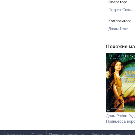
Оператор:
Патрик Скола
Композитор:
Джим Геди
Похожие ма
Дочь Робин Гуд
Принцесса вор
Контакты
О нас
Правообладателям
Зачем регистрироватьс