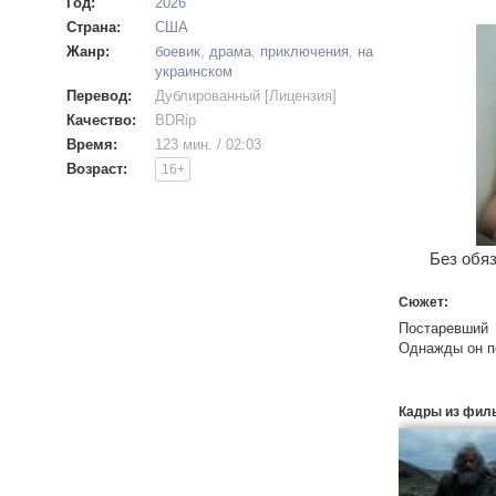
Год:
2026
Страна:
США
Жанр:
боевик
,
драма
,
приключения
,
на
украинском
Перевод:
Дублированный [Лицензия]
Качество:
BDRip
Время:
123 мин. / 02:03
Возраст:
16+
Без обяз
Сюжет:
Постаревший 
Однажды он по
Кадры из фил