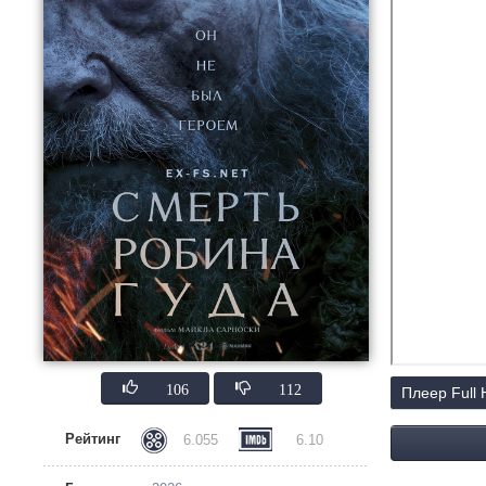
106
112
Плеер Full
Рейтинг
6.055
6.10