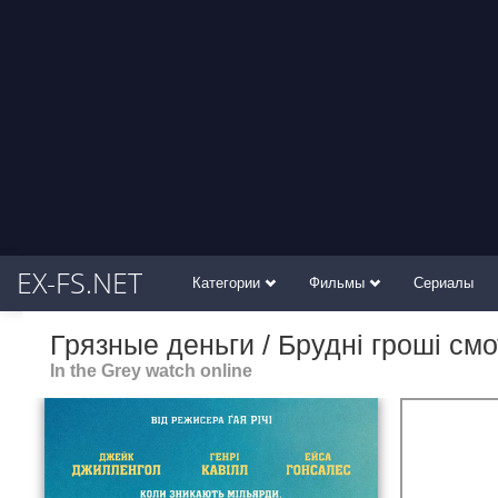
EX-FS.NET
Категории
Фильмы
Сериалы
Грязные деньги / Брудні гроші см
In the Grey watch online