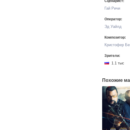
Сценарист:
Гай Ричи
Оператор:
Эд Уайлд
Композитор:
Кристофер Бе
Зрители:
1.1 тыс
Похожие ма