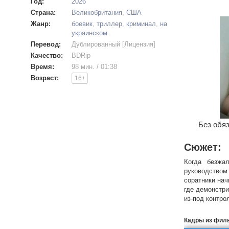
Год:
2026
Страна:
Великобритания
,
США
Жанр:
боевик
,
триллер
,
криминал
,
на
украинском
Перевод:
Дублированный [Лицензия]
Качество:
BDRip
Время:
98 мин. / 01:38
Возраст:
16+
Без обяз
Сюжет:
Когда безжа
руководством
соратники нач
где демонстри
из-под контро
Кадры из фил