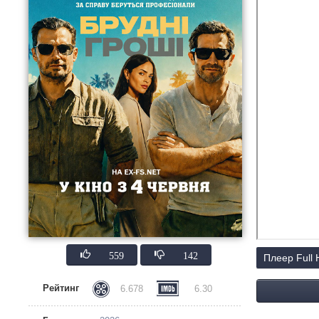
559
142
Плеер Full
Рейтинг
6.678
6.30