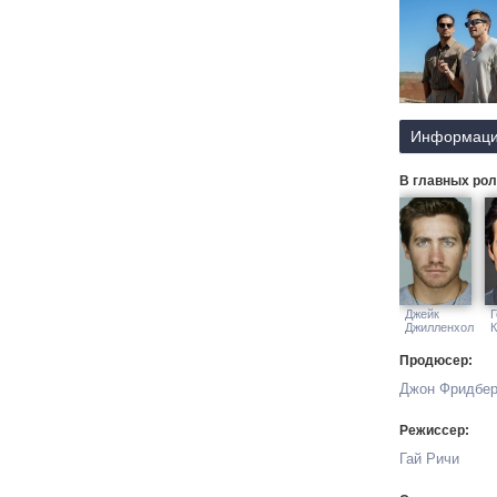
Информаци
В главных рол
Джейк
Г
Джилленхол
К
Продюсер:
Джон Фридбер
Режиссер:
Гай Ричи