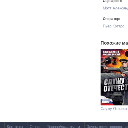
Сценарист:
Мэтт Алексан
Оператор:
Пьер Коттро
Похожие ма
Служу Отечест
Контакты
О нас
Правообладателям
Зачем регистрироватьс