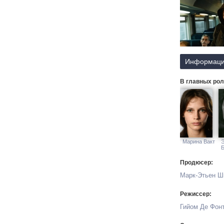
Информаци
В главных рол
Марина Вакт
Б
Продюсер:
Марк-Этьен Ш
Режиссер:
Гийом Де Фон