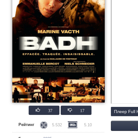
37
17
Плеер Full
Рейтинг
5.532
5.10