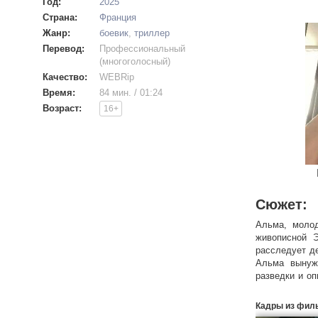
Год:
2025
Страна:
Франция
Жанр:
боевик
,
триллер
Перевод:
Профессиональный
(многоголосный)
Качество:
WEBRip
Время:
84 мин. / 01:24
Возраст:
16+
Сюжет:
Альма, молод
живописной 
расследует де
Альма вынуж
разведки и оп
новые враги с
Кадры из фил