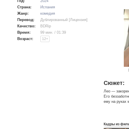
Год:
2024
Страна:
Испания
Жанр:
комедия
Перевод:
Дублированный [Лицензия]
Качество:
BDRip
Время:
99 мин. / 01:39
Возраст:
12+
Сюжет:
Лео — закоре
Его беззабот
ему на руках 
Кадры из фил