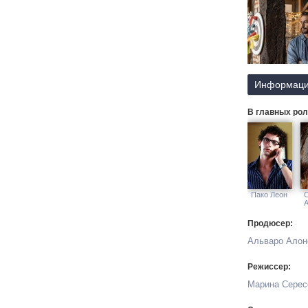
Информаци
В главных рол
Пако Леон
Продюсер:
Альваро Алон
Режиссер:
Марина Серес