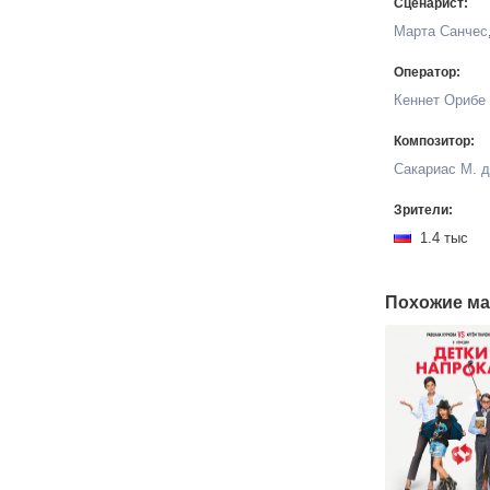
Сценарист:
Марта Санчес
Оператор:
Кеннет Орибе
Композитор:
Сакариас М. д
Зрители:
1.4 тыс
Похожие ма