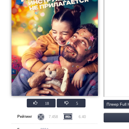
18
5
Плеер Full
Рейтинг
7.458
6.40