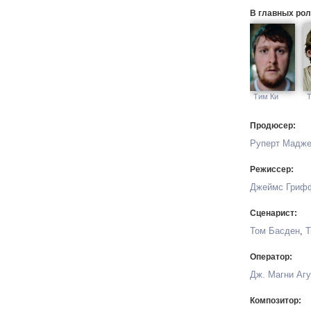
В главных рол
Тим Ки
Т
Продюсер:
Руперт Мадж
Режиссер:
Джеймс Гриф
Сценарист:
Том Басден
,
Т
Оператор:
Дж. Магни Аг
Композитор: