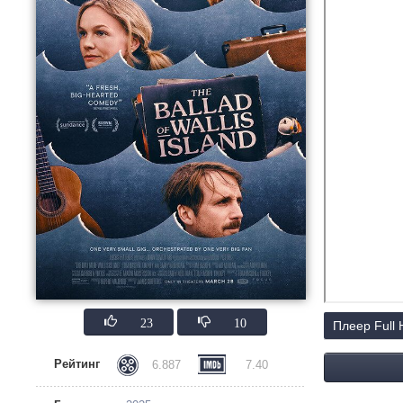
23
10
Плеер Full
Рейтинг
6.887
7.40