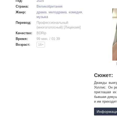
Год:
2025
Страна:
Великобритания
Жанр:
драма
,
мелодрама
,
комедия
,
музыка
Перевод:
Профессиональный
(многоголосный) [Лицензия]
Качество:
BDRip
Время:
99 мин. / 01:39
Возраст:
16+
Сюжет:
Дважды выигр
Уоллис. Он р
приглашая их
бывшая девушк
и им приходи
Информаци