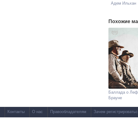
Адем Ильхан
Похожие ма
Баллада о Леф
Брауне
Контакты
О нас
Правообладателям
Зачем регистрироватьс