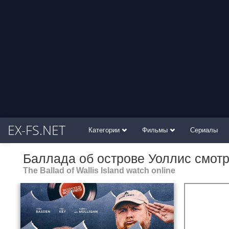
EX-FS.NET
Категории
Фильмы
Сериалы
Баллада об острове Уоллис смотр
The Ballad of Wallis Island watch online