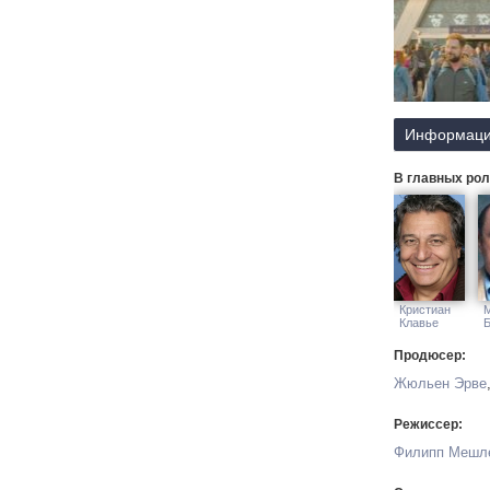
Информаци
В главных рол
Кристиан
Клавье
Продюсер:
Жюльен Эрве
Режиссер:
Филипп Мешл