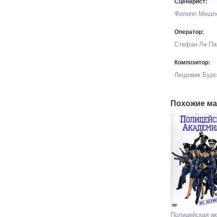
Сценарист:
Филипп Мешл
Оператор:
Стефан Ле Па
Композитор:
Людовик Бурс
Похожие ма
Полицейская а