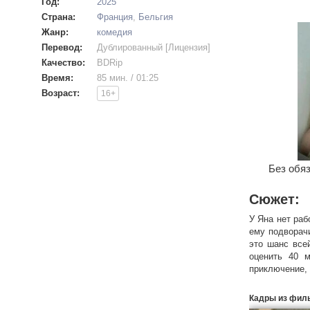
Год:
2025
Страна:
Франция
,
Бельгия
Жанр:
комедия
Перевод:
Дублированный [Лицензия]
Качество:
BDRip
Время:
85 мин. / 01:25
Возраст:
16+
Без обяз
Сюжет:
У Яна нет раб
ему подворач
это шанс все
оценить 40 м
приключение
подпольным ка
придется пере
Кадры из фил