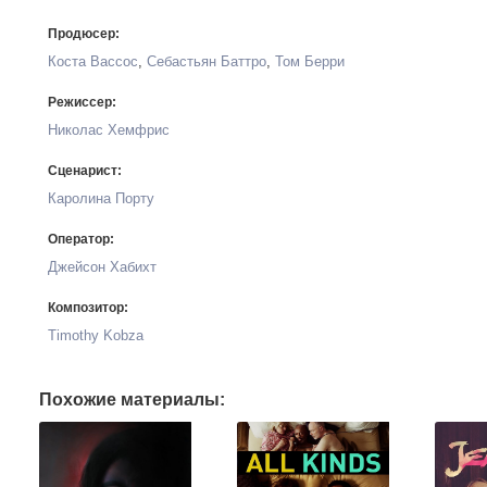
Продюсер:
Коста Вассос
,
Себастьян Баттро
,
Том Берри
Режиссер:
Николас Хемфрис
Сценарист:
Каролина Порту
Оператор:
Джейсон Хабихт
Композитор:
Timothy Kobza
Похожие материалы: