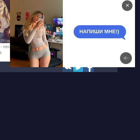
✕
- пятая
Волшебные лимонные
а
дольки