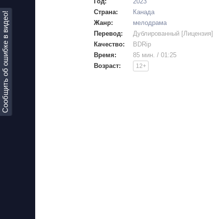
Год:
2023
Страна:
Канада
Сообщить об ошибке в видео!
Жанр:
мелодрама
Перевод:
Дублированный [Лицензия]
Качество:
BDRip
Время:
85 мин. / 01:25
Возраст:
12+