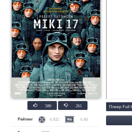
580
261
Плеер Full
Рейтинг
6.832
6.80