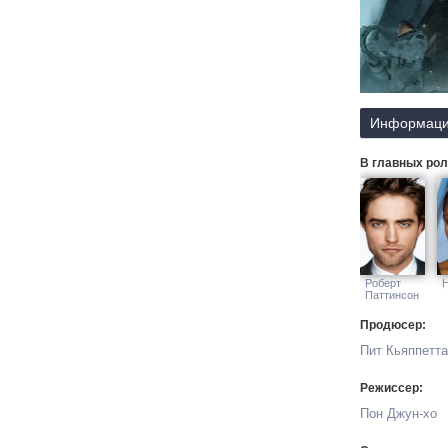
Информаци
В главных рол
Роберт
Паттинсон
Продюсер:
Пит Кьяппетта
Режиссер:
Пон Джун-хо