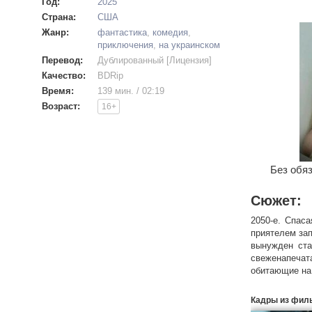
Год:
2025
Страна:
США
Жанр:
фантастика
,
комедия
,
приключения
,
на украинском
Перевод:
Дублированный [Лицензия]
Качество:
BDRip
Время:
139 мин. / 02:19
Возраст:
16+
Без обяз
Сюжет:
2050-е. Спас
приятелем зап
вынужден ста
свеженапечат
обитающие на 
Кадры из фил