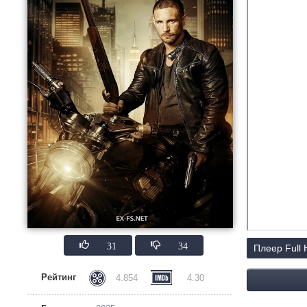
31
34
Плеер Full
Рейтинг
4.854
4.30