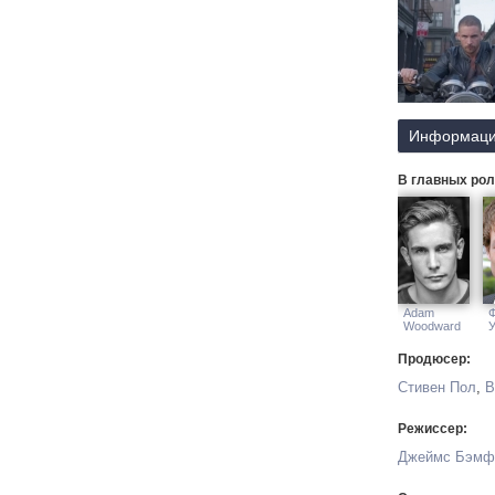
Информаци
В главных рол
Adam
Woodward
У
Продюсер:
Стивен Пол
,
В
Режиссер:
Джеймс Бэмф