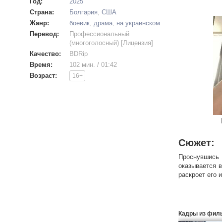
Год:
2025
Страна:
Болгария
,
США
Жанр:
боевик
,
драма
,
на украинском
Перевод:
Профессиональный
(многоголосный) [Лицензия]
Качество:
BDRip
Время:
102 мин. / 01:42
Возраст:
16+
Сюжет:
Проснувшись
оказывается 
раскроет его 
Кадры из фил