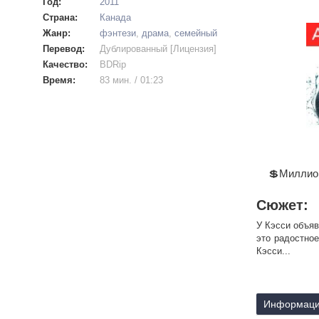
Год:
2011
Страна:
Канада
Жанр:
фэнтези
,
драма
,
семейный
Перевод:
Дублированный [Лицензия]
Качество:
BDRip
Время:
83 мин. / 01:23
💲Миллион
Сюжет:
У Кэсси объяв
это радостное
Кэсси...
Информаци