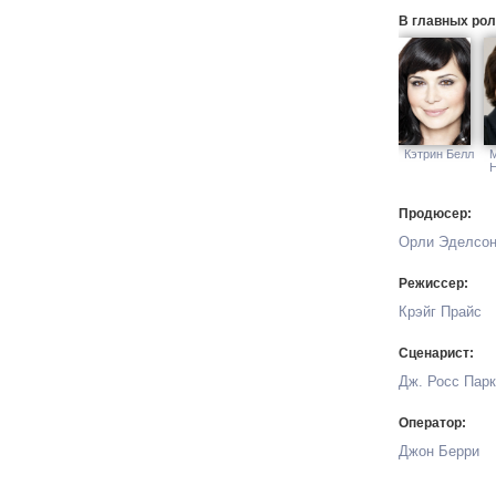
В главных рол
Кэтрин Белл
Продюсер:
Орли Эделсо
Режиссер:
Крэйг Прайс
Сценарист:
Дж. Росс Пар
Оператор:
Джон Берри