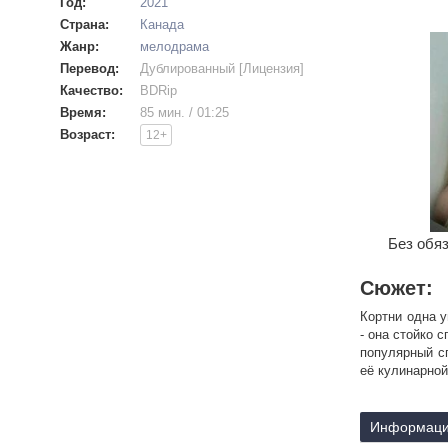
Год:
2021
Страна:
Канада
Жанр:
мелодрама
Перевод:
Дублированный [Лицензия]
Качество:
BDRip
Время:
85 мин. / 01:25
Возраст:
12+
Без обяз
Сюжет:
Кортни одна 
- она стойко 
популярный с
её кулинарной
Информаци