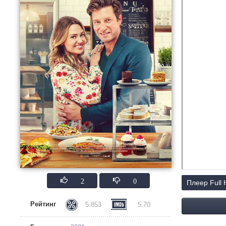
2
0
Плеер Full
Рейтинг
5.853
5.70