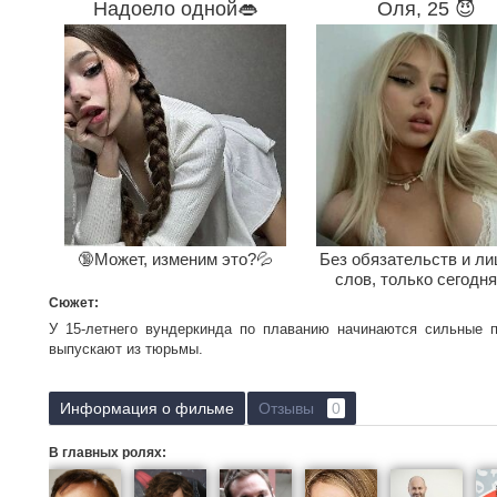
Надоело одной👄
Оля, 25 😈
🔞Может, изменим это?💦
Без обязательств и л
слов, только сегодня
Сюжет:
У 15-летнего вундеркинда по плаванию начинаются сильные п
выпускают из тюрьмы.
Информация о фильме
Отзывы
0
В главных ролях: