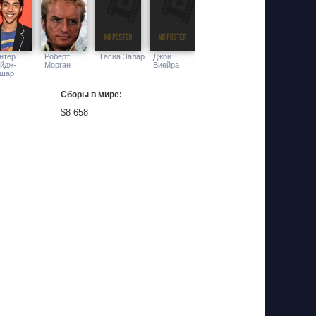
нтер
Роберт
Тасиа Залар
Джои
йдж-
Морган
Виейра
шар
Сборы в мире:
$8 658