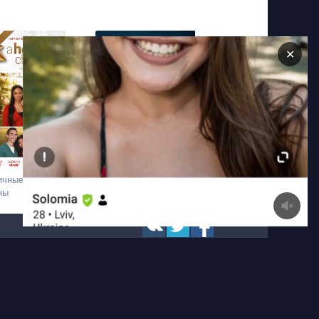
✕
ичные
Надя, Баттерфляй
ны