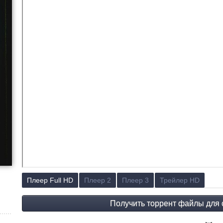
Плеер Full HD
Плеер 2
Плеер 3
Трейлер HD