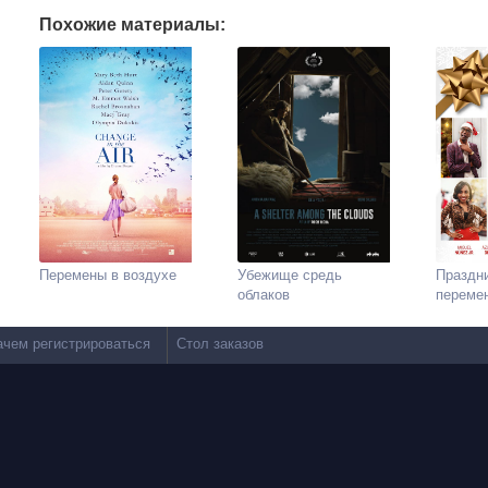
Похожие материалы:
Перемены в воздухе
Убежище средь
Праздн
облаков
переме
ачем регистрироваться
Стол заказов