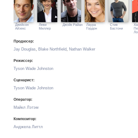
Джейсон
Леви
Джэйк Райан
Лаура
Стив
Ха
Айзекс
Миллер
Гордон
Бастони
Пе
Ло
Продюсер:
Jay Douglas
,
Blake Northfield
,
Nathan Walker
Режиссер:
Tyson Wade Johnston
Сценарист:
Tyson Wade Johnston
Оператор:
Майкл Лэтэм
Композитор:
Анджела Литтл