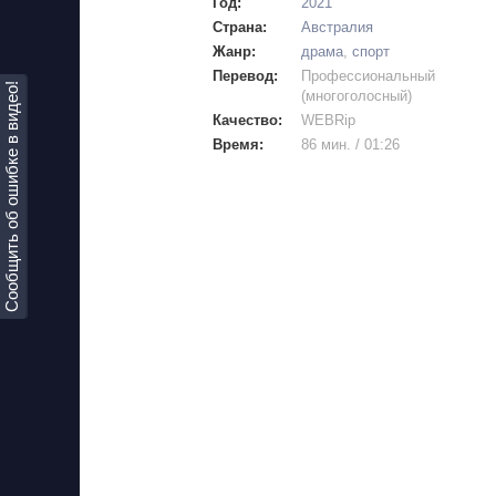
Год:
2021
Страна:
Австралия
Жанр:
драма
,
спорт
Перевод:
Профессиональный
Сообщить об ошибке в видео!
(многоголосный)
Качество:
WEBRip
Время:
86 мин. / 01:26