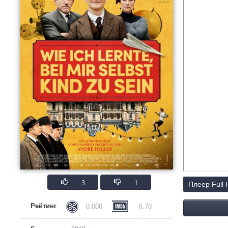
3
1
Плеер Full
Рейтинг
0.000
6.70