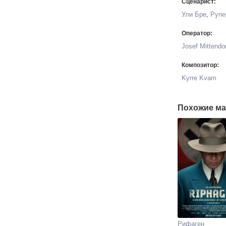
Сценарист:
Ули Бре
,
Рупе
Оператор:
Josef Mittendor
Композитор:
Kyrre Kvam
Похожие ма
Рифаген