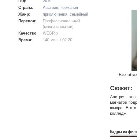
Год:
2019
Страна:
Австрия
,
Германия
Жанр:
приключения
,
семейный
Перевод:
Профессиональный
(многоголосный)
Качество:
WEBRip
Время:
140 мин. / 02:20
Без обяз
Сюжет:
Австрия, кон
магнатов под
юмора. Его о
колледж.
Однако и там
придется узн
Кадры из фил
неоднозначную