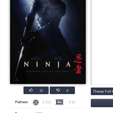
32
0
Плеер Full
Рейтинг
5.713
5.50