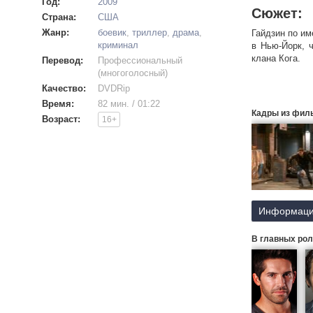
Год:
2009
Сюжет:
Страна:
США
Жанр:
боевик
,
триллер
,
драма
,
Гайдзин по им
криминал
в Нью-Йорк, 
клана Кога.
Перевод:
Профессиональный
(многоголосный)
Качество:
DVDRip
Время:
82 мин. / 01:22
Кадры из фил
Возраст:
16+
Информаци
В главных рол