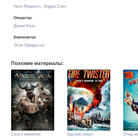
Уилл Феррелл
,
Эндрю Стил
Оператор:
Дэнни Коэн
Композитор:
Этли Орварссон
Похожие материалы:
Сага о викингах:
Адский смерч
Отец че