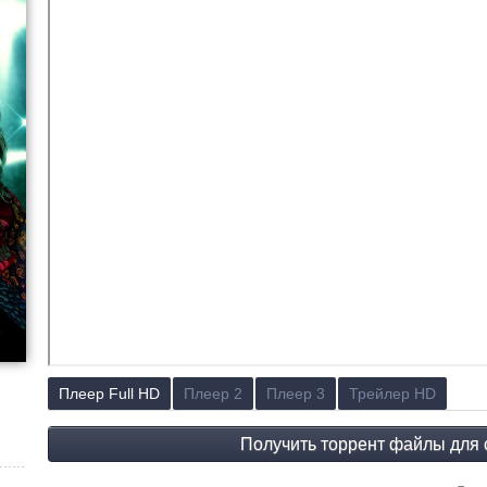
Плеер Full HD
Плеер 2
Плеер 3
Трейлер HD