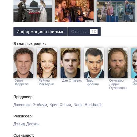
Информация о фильме
Отзывы
10
В главных ролях:
Уилл
Рэйчел
Дэн Стивенс
Пирс
Оулавюр
Йо
Феррелл
МакАдамс
Броснан
Дарри
Йо
Оулавссон
Продюсер:
Джессика Элбаум
,
Крис Хенчи
,
Nadja Burkhardt
Режиссер:
Дэвид Добкин
Сценарист: