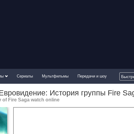
мы
Сериалы
Мультфильмы
Передачи и шоу
Евровидение: История группы Fire Sa
 of Fire Saga watch online