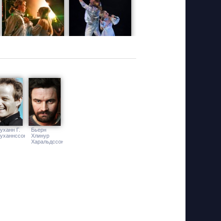
уханн Г.
Бьерн
уханнссон
Хлинур
Харальдссон