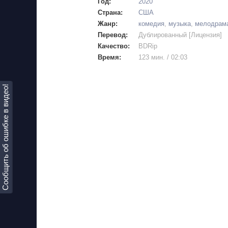
Год:
2020
Страна:
США
Жанр:
комедия
,
музыка
,
мелодрам
Перевод:
Дублированный [Лицензия]
Качество:
BDRip
Время:
123 мин. / 02:03
Сообщить об ошибке в видео!