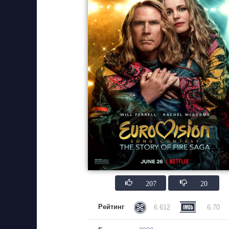
207
20
Рейтинг
6.612
6.70