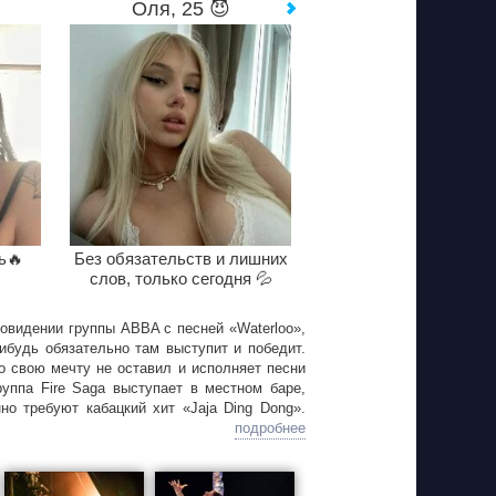
Оля, 25 😈
ь🔥
Без обязательств и лишних
слов, только сегодня 💦
овидении группы ABBA с песней «Waterloo»,
ибудь обязательно там выступит и победит.
о свою мечту не оставил и исполняет песни
руппа Fire Saga выступает в местном баре,
но требуют кабацкий хит «Jaja Ding Dong».
 получает шанс участвовать в Евровидении.
подробнее