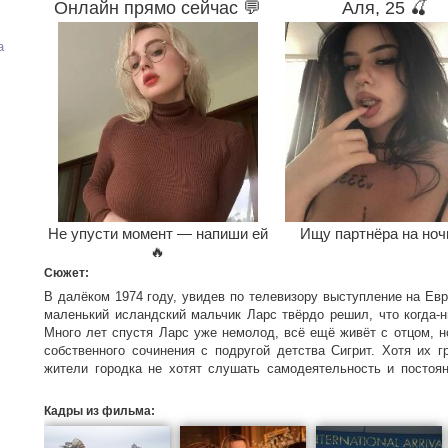
Онлайн прямо сейчас 💬
Аля, 25 🍒
а
Не упусти момент — напиши ей
Ищу партнёра на ноч
🔥
Сюжет:
В далёком 1974 году, увидев по телевизору выступление на Евр
маленький исландский мальчик Ларс твёрдо решил, что когда-н
Много лет спустя Ларс уже немолод, всё ещё живёт с отцом, н
собственного сочинения с подругой детства Сигрит. Хотя их г
жители городка не хотят слушать самодеятельность и постоян
Однажды эльфы услышали просьбы Сигрит, и внезапно Fire Saga
Кадры из фильма: