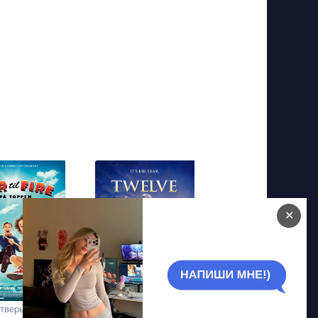
✕
тверых на
Двенадцать