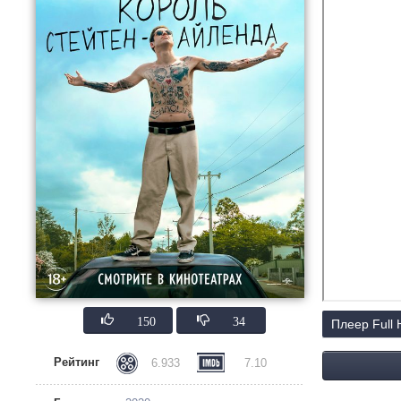
150
34
Плеер Full
Рейтинг
6.933
7.10