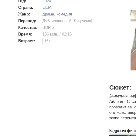
Год:
2020
Страна:
США
Жанр:
драма
,
комедия
Перевод:
Дублированный [Лицензия]
Качество:
BDRip
Время:
136 мин. / 02:16
Возраст:
16+
Сюжет:
24-летний ин
Айленд. С са
проводит за к
его мама впе
такие перемен
Кадры из фил