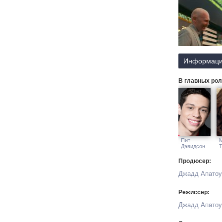
Информаци
В главных рол
Пит
Дэвидсон
Продюсер:
Джадд Апатоу
Режиссер:
Джадд Апатоу