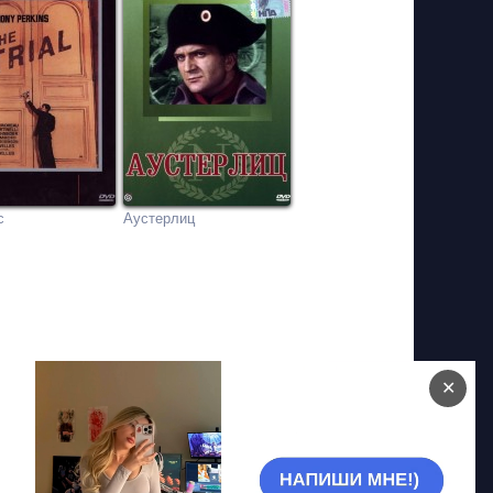
с
Аустерлиц
✕