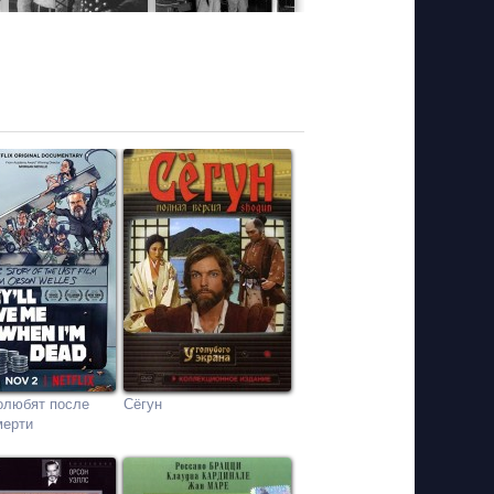
олюбят после
Сёгун
мерти