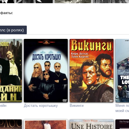
 факты:
лс (в ролях)
Кейн
Достать коротышку
Викинги
Меня п
моей с