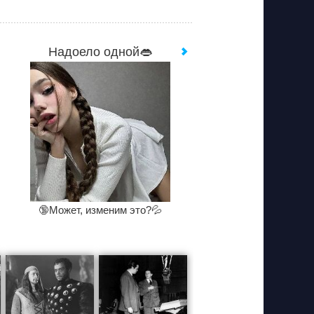
Надоело одной👄
🔞Может, изменим это?💦