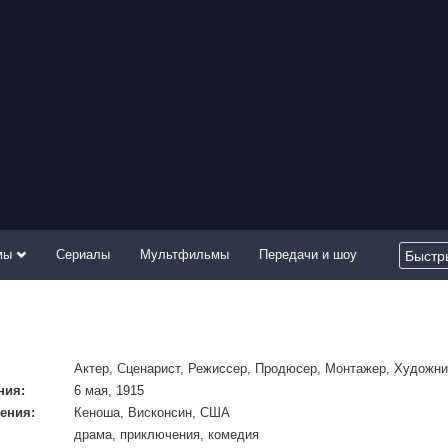
мы
Сериалы
Мультфильмы
Передачи и шоу
Актер, Сценарист, Режиссер, Продюсер, Монтажер, Художни
ния:
6 мая, 1915
ения:
Кеноша, Висконсин, США
драма, приключения, комедия