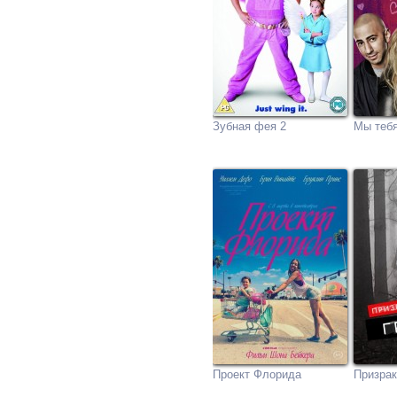
Зубная фея 2
Мы теб
Проект Флорида
Призра