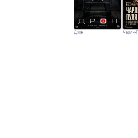
Дрон
Чарли-