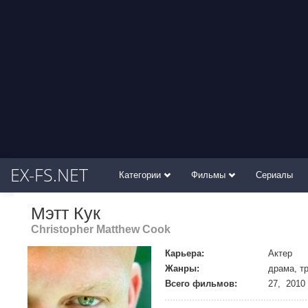
EX-FS.NET
Категории
Фильмы
Сериалы
Мэтт Кук
Christopher Matthew Cook
Карьера:
Актер
Жанры:
драма, т
Всего фильмов:
27, 2010 