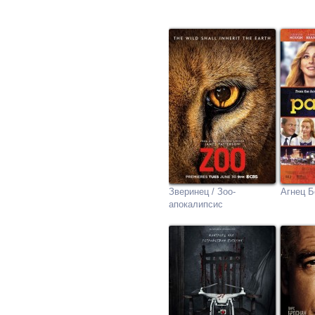
Зверинец / Зоо-
Агнец 
апокалипсис