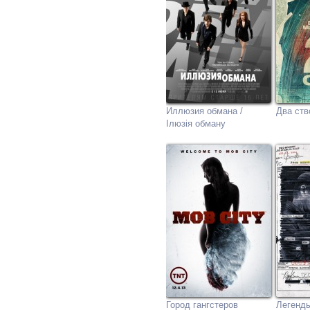
Иллюзия обмана /
Два ств
Ілюзія обману
Город гангстеров
Легенд